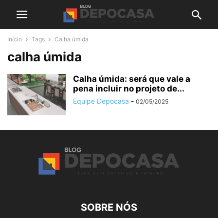
Início
Tags
Calha úmida
calha úmida
Calha úmida: será que vale a
pena incluir no projeto de...
Equipe Depocasa
-
02/05/2025
SOBRE NÓS