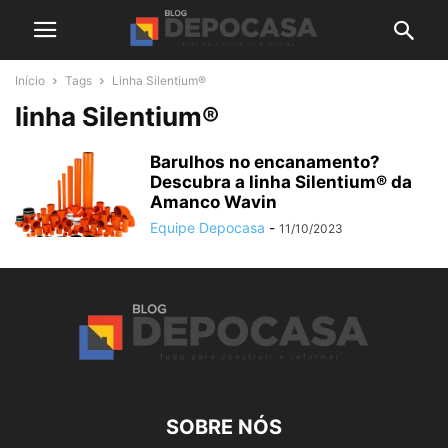
Início
Tags
Linha Silentium®
linha Silentium®
Barulhos no encanamento?
Descubra a linha Silentium® da
Amanco Wavin
Equipe Depocasa
-
11/10/2023
SOBRE NÓS