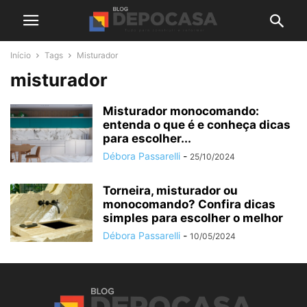
Início
Tags
Misturador
misturador
Misturador monocomando:
entenda o que é e conheça dicas
para escolher...
Débora Passarelli
-
25/10/2024
Torneira, misturador ou
monocomando? Confira dicas
simples para escolher o melhor
Débora Passarelli
-
10/05/2024