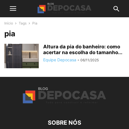
Início
Tags
Pia
pia
Altura da pia do banheiro: como
acertar na escolha do tamanho...
Equipe Depocasa
-
06/11/2025
SOBRE NÓS