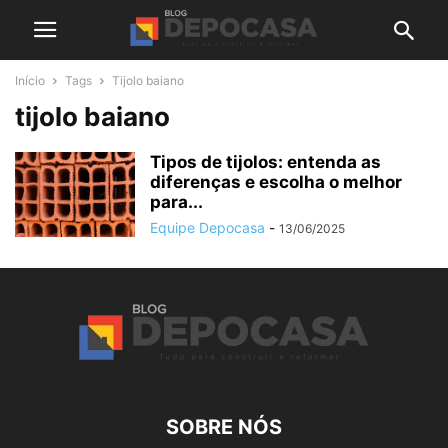
Início
Tags
Tijolo baiano
tijolo baiano
Tipos de tijolos: entenda as
diferenças e escolha o melhor
para...
Equipe Depocasa
-
13/06/2025
SOBRE NÓS