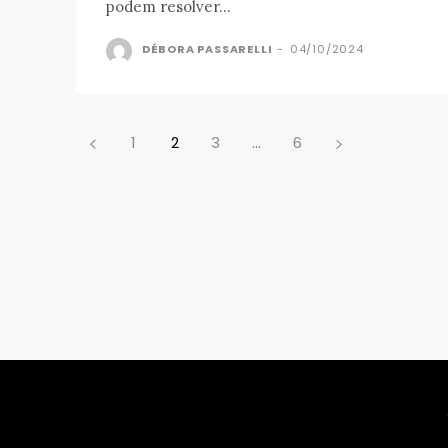
podem resolver...
DÉBORA PASSARELLI
-
04/10/2024
1
2
3
...
6