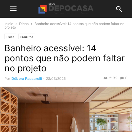
Início
Dicas
Banheiro acessível: 14 pontos que não podem faltar no
projeto
Dicas
Produtos
Banheiro acessível: 14
pontos que não podem faltar
no projeto
2132
0
Por
Débora Passarelli
-
28/03/2025